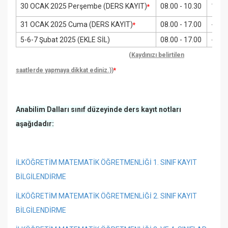
30 OCAK 2025 Perşembe (DERS KAYIT)
08.00 - 10.30
13.00
*
31 OCAK 2025 Cuma (DERS KAYIT)
08.00 - 17.00
-
*
5-6-7 Şubat 2025 (EKLE SİL)
08.00 - 17.00
-
(
Kaydınızı belirtilen
saatlerde yapmaya dikkat ediniz.)
)
*
Anabilim Dalları sınıf düzeyinde ders kayıt notları
aşağıdadır:
İLKÖĞRETİM MATEMATİK ÖĞRETMENLİĞİ 1. SINIF KAYIT
BİLGİLENDİRME
İLKÖĞRETİM MATEMATİK ÖĞRETMENLİĞİ 2. SINIF KAYIT
BİLGİLENDİRME