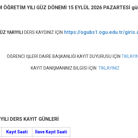
M ÖĞRETİM YILI GÜZ DÖNEMİ 15 EYLÜL 2026 PAZARTESİ gün
Oryantasyon 2024
https://ogubs1.ogu.edu.tr/giris.
ÜZ YARIYILI
DERS KAYDINIZ İÇİN
Haberler
Tüm Haberler
Fen Bilgisi Öğretmenliği
Öğrencilerimizin Atık Su Arıtma
ÖĞRENCİ İŞLERİ DAİRE BAŞKANLIĞI KAYIT DUYURUSU İÇİN
TIKLAYI
Tesisi Ziyareti
KAYIT DANIŞMANINIZ BİLGİSİ İÇİN
TIKLAYINIZ
TÜBİTAK 4004 Doğa Eğitimi ve Bilim
Okulları Programı
2025-2026 Güz Yarıyılı...
1. Sınıf Öğrencilerimizin katılımıyla
oryantasyon etkinliğimizi tamamladık
TÜBİTAK 2209-A Üniversite
YILI DERS KAYIT GÜNLERİ
Öğrencileri Araştırma Projeleri
Destekleme Programı
Kayıt Saati
İlave Kayıt Saati
TÜBİTAK 2209-A Üniversite