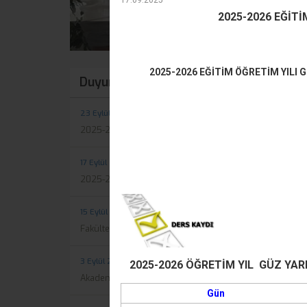
17.09.2025
2025-2026 EĞİTİ
2025-2026 EĞİTİM ÖĞRETİM YILI G
Duyurular
Tüm Duyurular
23 Eylül 2025, Salı
2025-2026 ORYANTASYON ETKİNLİĞİ
17 Eylül 2025, Çarşamba
2025-2026 EĞİTİM ÖĞRETİM YILI GÜZ DÖNEMİ KAYIT...
15 Eylül 2025, Pazartesi
Fakültemiz 2025-2026 Öğretim Yılı Güz Yarıyılı Ders...
3 Eylül 2025, Çarşamba
2025-2026 ÖĞRETİM YIL GÜZ YARI
Akademik Takvim Güncelleme Duyurusu
Gün