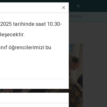
ı
İletişim
×
TR
|
EN
2025 tarihinde saat 10.30-
leşecektir.
nıf öğrencilerimizi bu