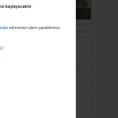
ü başlayacaktır.
aspx
adresinden işlem yapabilirsiniz.
Etkinlikler
Tüm Etkinlikler
08'
8 Mart Dünya Emekçi Kadınlar Günü
NIZ
MAR
28'
Bölümümüz TÜBİTAK 2209-A Üniversite
Öğrencileri Araştırma Projeleri Destekleme...
MAR
16'
PAYDAŞLARIMIZLA BULUŞUYORUZ
MAY
21'
Öğretmenlik Yolunda Nesiller Buluşması
KAS