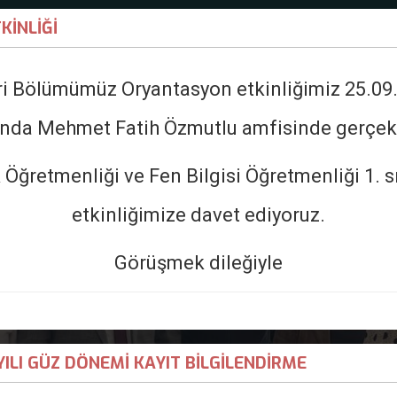
mik
Öğrenci
Kalite
Hızlı Bağlantılar
Toplumsal Katk
İNLİĞİ
i Bölümümüz Oryantasyon etkinliğimiz 25.09.
ında Mehmet Fatih Özmutlu amfisinde gerçek
Matematik ve Fen Bilimleri Eğitimi Bölümü
Öğretmenliği ve Fen Bilgisi Öğretmenliği 1. sı
etkinliğimize davet ediyoruz.
Görüşmek dileğiyle
ILI GÜZ DÖNEMİ KAYIT BİLGİLENDİRME