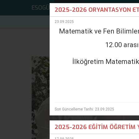
ESOGÜ
Anasayfa
Bölüm Hakkında
Akade
2025-2026 ORYANTASYON ETK
23.09.2025
Matematik ve Fen Bilimler
12.00 aras
İlköğretim Matematik 
Son Güncelleme Tarihi: 23.09.2025
2025-2026 EĞİTİM ÖĞRETİM Y