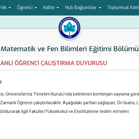
mik
Öğrenci
Kalite
Hızlı Bağlantılar
Toplumsal Katk
Matematik ve Fen Bilimleri Eğitimi Bölümü
MANLI ÖĞRENCİ ÇALIŞTIRMA DUYURUSU
U
, Üniversitemiz Yönetim Kurulu’nda belirlenen kontenjan sayısına göre
manlı Öğrenci çalıştırılacaktır. Aşağıdaki şartları sağlayan, Ön lisans, 
ldurarak ilgili Fakülte/Yüksekokul ve Enstitülerine teslim etmeleri