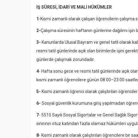
İŞ SÜRESİ, İDARİ VE MALİ HÜKÜMLER
1
-Kısmi zamanlı olarak çalışan öğrencilerin çalışma s
2-
Çalışma süresinin haftanın günlerine dağılımı işin ba
3-
Kanunlarda Ulusal Bayram ve genel tatil olarak ka
resmi tatil günlerinde açık olan birimlerde işini gere
günlerde çalışmak zorundadır.
4
- Hafta sonu gece ve resmi tatil günlerinde açık ola
kısmi zamanlı öğrencilere günün 08:00–23:00 saatleri
5-
Kısmi zamanlı öğrenci olarak çalıştırılan öğrencile
6-
Sosyal güvenlik kurumuna giriş yapılmadan öğrenci
7
- 5510 Sayılı Sosyal Sigortalar ve Genel Sağlık Si
sınırının otuz katından fazla olamaz hükümleri uygula
8
- Kısmi zamanlı olarak çalıştırılan öğrencilere bir s