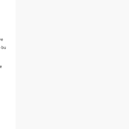
ve
e bu
re