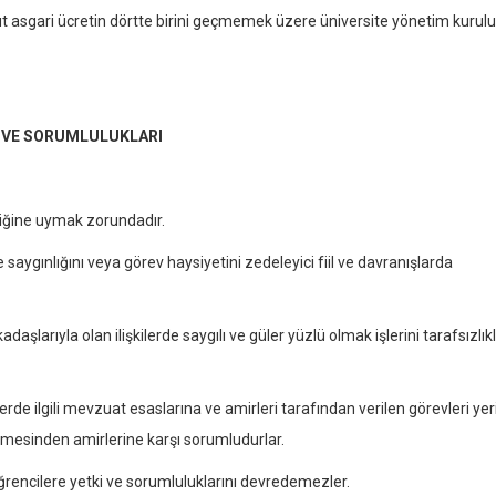
rüt asgari ücretin dörtte birini geçmemek üzere üniversite yönetim kurulu
V VE SORUMLULUKLARI
liğine uymak zorundadır.
ve saygınlığını veya görev haysiyetini zedeleyici fiil ve davranışlarda
daşlarıyla olan ilişkilerde saygılı ve güler yüzlü olmak işlerini tarafsızlı
erde ilgili mevzuat esaslarına ve amirleri tarafından verilen görevleri yer
lmesinden amirlerine karşı sorumludurlar.
öğrencilere yetki ve sorumluluklarını devredemezler.