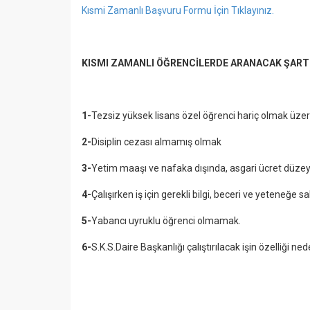
Kısmi Zamanlı Başvuru Formu İçin Tıklayınız.
KISMI ZAMANLI ÖĞRENCİLERDE ARANACAK ŞAR
1-
Tezsiz yüksek lisans özel öğrenci hariç olmak üzer
2-
Disiplin cezası almamış olmak
3-
Yetim maaşı ve nafaka dışında, asgari ücret düze
4-
Çalışırken iş için gerekli bilgi, beceri ve yeteneğe s
5-
Yabancı uyruklu öğrenci olmamak.
6-
S.K.S.Daire Başkanlığı çalıştırılacak işin özelliği nede