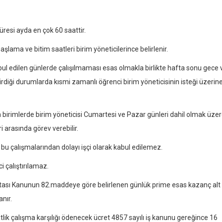
üresi ayda en çok 60 saattir.
şlama ve bitim saatleri birim yöneticilerince belirlenir.
bul edilen günlerde çalışılmaması esas olmakla birlikte hafta sonu gece 
ktirdiği durumlarda kısmi zamanlı öğrenci birim yöneticisinin isteği üzerin
n birimlerde birim yöneticisi Cumartesi ve Pazar günleri dahil olmak üze
 arasında görev verebilir.
r bu çalışmalarından dolayı işçi olarak kabul edilemez.
 çalıştırılamaz.
gortası Kanunun 82.maddeye göre belirlenen günlük prime esas kazanç alt
nır.
aatlik çalışma karşılığı ödenecek ücret 4857 sayılı iş kanunu gereğince 16