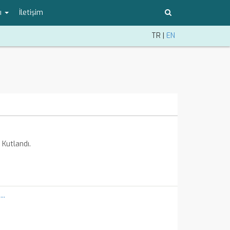
ı
İletişim
TR
|
EN
Kutlandı.
..