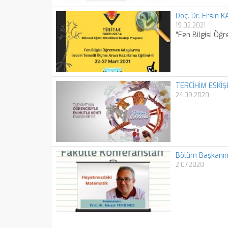
Doç. Dr. Ersin 
19.02.2021
"Fen Bilgisi Öğ
TERCİHİM ESKİŞ
24.09.2020
Bölüm Başkanımı
2.07.2020