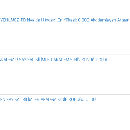
t YENİLMEZ Türkiye'de H İndex'i En Yüksek 6.000 Akademisyen Arasınd
 KARADEMİR SAYISAL BİLİMLER AKADEMİSİ'NİN KONUĞU OLDU.
MEN SAYISAL BİLİMLER AKADEMİSİ'NİN KONUĞU OLDU.