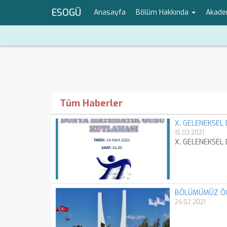
ESOGÜ
Anasayfa
Bölüm Hakkında
Akade
Tüm Haberler
X. GELENEKSEL
15.03.2021
X. GELENEKSEL 
BÖLÜMÜMÜZ ÖĞR
24.02.2021