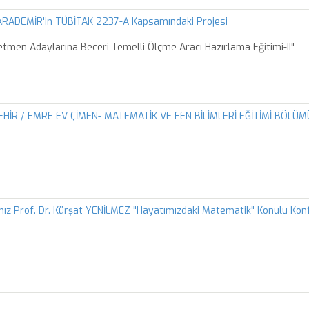
KARADEMİR'in TÜBİTAK 2237-A Kapsamındaki Projesi
retmen Adaylarına Beceri Temelli Ölçme Aracı Hazırlama Eğitimi-II"
EHİR / EMRE EV ÇİMEN- MATEMATİK VE FEN BİLİMLERİ EĞİTİMİ BÖLÜM
z Prof. Dr. Kürşat YENİLMEZ "Hayatımızdaki Matematik" Konulu Konf